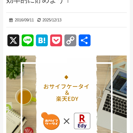
2016/09/11
2025/12/13
X
Line
Hatena
Pocket
Copy
共
Link
有