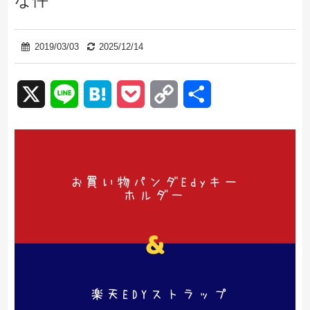
2019/03/03
2025/12/14
X
Line
Hatena
Pocket
Copy
共
Link
有