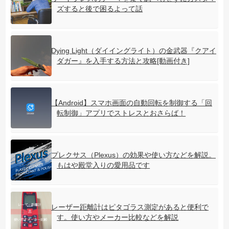
ズすると後で困るよって話
Dying Light（ダイイングライト）の金武器『クアイ
ダガー』を入手する方法と攻略[動画付き]
【Android】スマホ画面の自動回転を制御する「回
転制御」アプリでストレスとおさらば！
プレクサス（Plexus）の効果や使い方などを解説。
もはや殿堂入りの愛用品です
レーザー距離計はピタゴラス測定があると便利で
す。使い方やメーカー比較などを解説