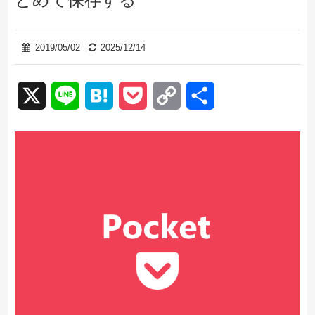
2019/05/02
2025/12/14
X
Line
Hatena
Pocket
Copy
共
Link
有